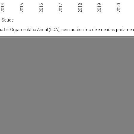
2018
2017
2016
2015
2020
2014
2019
da Saúde
na Lei Orçamentária Anual (LOA), sem acréscimo de emendas parlamen