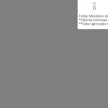
2013
Fonte: Ministério 
*Valores nominais
**Valor aprovado 