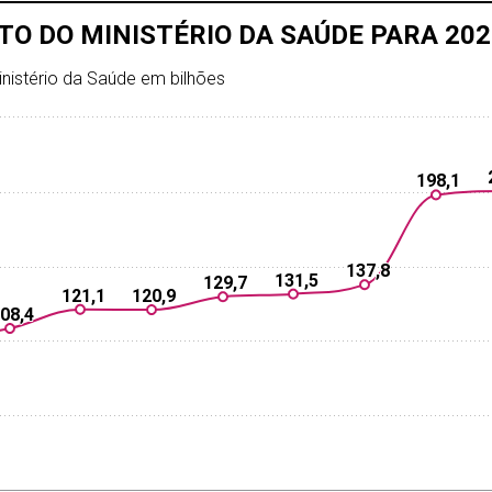
O DO MINISTÉRIO DA SAÚDE PARA 202
nistério da Saúde em bilhões
198,1
198,1
137,8
137,8
131,5
131,5
129,7
129,7
121,1
121,1
120,9
120,9
08,4
08,4